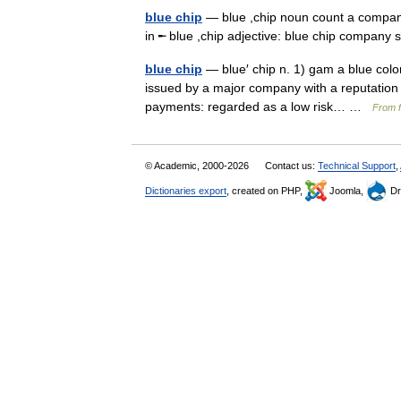
blue chip
— blue ,chip noun count a compan
in ╾ blue ,chip adjective: blue chip compan
blue chip
— blue′ chip n. 1) gam a blue colo
issued by a major company with a reputation f
payments: regarded as a low risk… …
From f
© Academic, 2000-2026
Contact us:
Technical Support
,
Dictionaries export
, created on PHP,
Joomla,
Dr