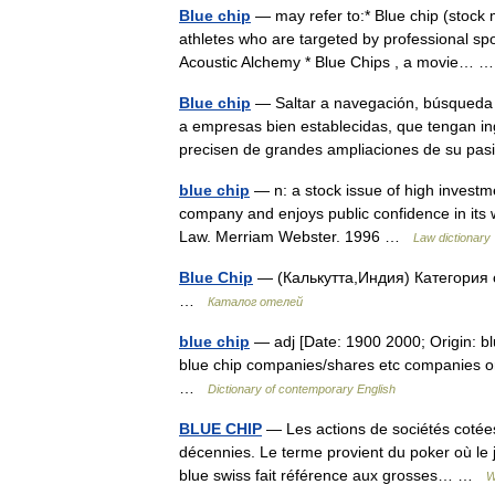
Blue chip
— may refer to:* Blue chip (stock ma
athletes who are targeted by professional sp
Acoustic Alchemy * Blue Chips , a movie…
Blue chip
— Saltar a navegación, búsqueda El
a empresas bien establecidas, que tengan ing
precisen de grandes ampliaciones de su p
blue chip
— n: a stock issue of high investmen
company and enjoys public confidence in its w
Law. Merriam Webster. 1996 …
Law dictionary
Blue Chip
— (Калькутта,Индия) Категория о
…
Каталог отелей
blue chip
— adj [Date: 1900 2000; Origin: bl
blue chip companies/shares etc companies or
…
Dictionary of contemporary English
BLUE CHIP
— Les actions de sociétés cotées
décennies. Le terme provient du poker où le 
blue swiss fait référence aux grosses… …
W