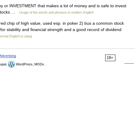
y or INVESTMENT that makes a lot of money and is safe to invest
y stocks …
Usage of the words and phrases in modern English
red chip of high value, used esp. in poker 2) bus a common stock
or stability and financial strength and a good record of dividend
ormal English to slang
Advertising
18+
upal,
WordPress, MODx.