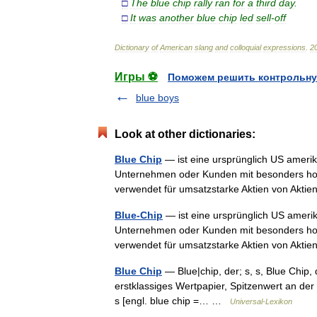
□
The
blue
chip
rally
ran
for
a
third
day
.
□
It
was
another
blue
chip
led
sell
-
off
Dictionary
of
American
slang
and
colloquial
expressions
.
2
Игры ⚽
Поможем решить контрольну
blue boys
Look at other dictionaries:
Blue Chip
— ist eine ursprünglich US amerik
Unternehmen oder Kunden mit besonders hoh
verwendet für umsatzstarke Aktien von Akti
Blue-Chip
— ist eine ursprünglich US amerik
Unternehmen oder Kunden mit besonders hoh
verwendet für umsatzstarke Aktien von Akti
Blue Chip
— Blue|chip, der; s, s, Blue Chip, d
erstklassiges Wertpapier, Spitzenwert an der Bör
s [engl. blue chip =… …
Universal-Lexikon