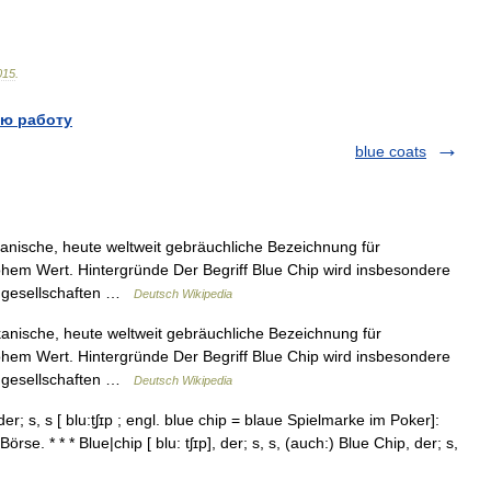
015
.
ю работу
blue coats
anische, heute weltweit gebräuchliche Bezeichnung für
em Wert. Hintergründe Der Begriff Blue Chip wird insbesondere
engesellschaften …
Deutsch Wikipedia
anische, heute weltweit gebräuchliche Bezeichnung für
em Wert. Hintergründe Der Begriff Blue Chip wird insbesondere
engesellschaften …
Deutsch Wikipedia
er; s, s [ blu:t̮ʃɪp ; engl. blue chip = blaue Spielmarke im Poker]:
se. * * * Blue|chip [ blu: tʃɪp], der; s, s, (auch:) Blue Chip, der; s,