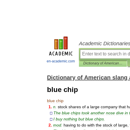
Academic Dictionarie
en-academic.com
Dictionary of American slang and colloquial expressions
Dictionary of American slang 
blue chip
blue
chip
1
.
n
.
stock
shares
of
a
large
company
that
h
□
The
blue
chips
took
another
nose
dive
in
□
I
buy
nothing
but
blue
chips
.
2
.
mod
.
having
to
do
with
the
stock
of
large
,