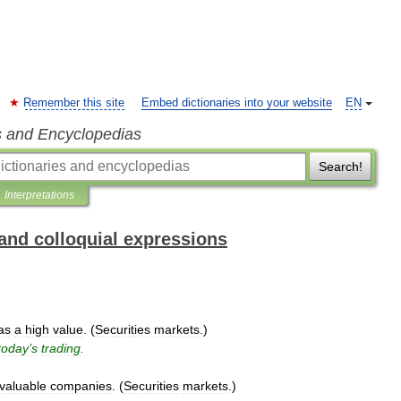
Remember this site
Embed dictionaries into your website
EN
s and Encyclopedias
Search!
Interpretations
and colloquial expressions
as
a
high
value
. (
Securities
markets
.)
today
’
s
trading
.
valuable
companies
. (
Securities
markets
.)