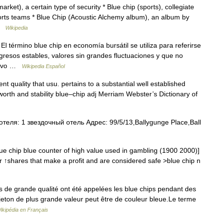
rket), a certain type of security * Blue chip (sports), collegiate
orts teams * Blue Chip (Acoustic Alchemy album), an album by
 …
Wikipedia
 término blue chip en economía bursátil se utiliza para referirse
resos estables, valores sin grandes fluctuaciones y que no
asivo …
Wikipedia Español
t quality that usu. pertains to a substantial well established
orth and stability blue–chip adj Merriam Webster’s Dictionary of
теля: 1 звездочный отель Адрес: 99/5/13,Ballygunge Place,Ball
ue chip blue counter of high value used in gambling (1900 2000)]
 ↑shares that make a profit and are considered safe >blue chip n
 de grande qualité ont été appelées les blue chips pendant des
jeton de plus grande valeur peut être de couleur bleue.Le terme
ikipédia en Français